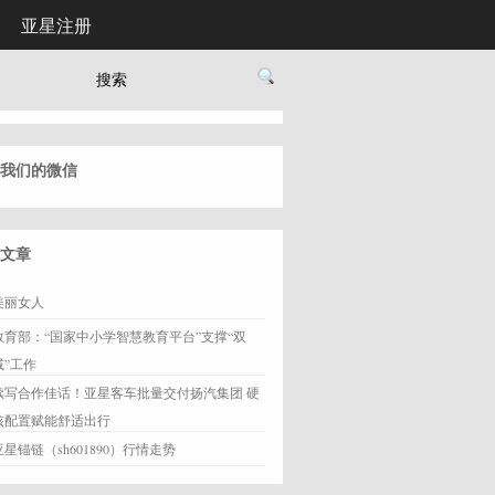
亚星注册
我们的微信
文章
美丽女人
教育部：“国家中小学智慧教育平台”支撑“双
减”工作
续写合作佳话！亚星客车批量交付扬汽集团 硬
核配置赋能舒适出行
亚星锚链（sh601890）行情走势