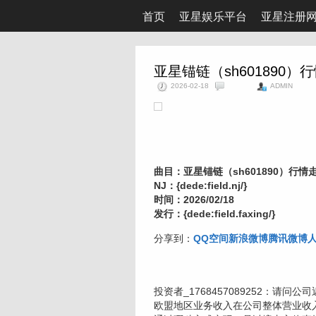
首页
亚星娱乐平台
亚星注册
亚星锚链（sh601890）
2026-02-18
ADMIN
曲目：亚星锚链（sh601890）行情
NJ：{dede:field.nj/}
时间：2026/02/18
发行：{dede:field.faxing/}
分享到：
QQ空间
新浪微博
腾讯微博
投资者_1768457089252：
欧盟地区业务收入在公司整体营业收