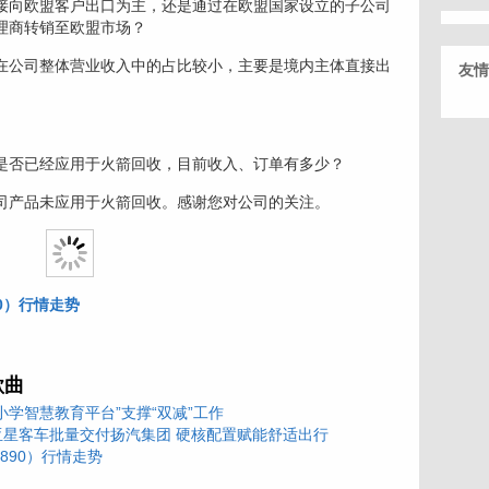
接向欧盟客户出口为主，还是通过在欧盟国家设立的子公司
理商转销至欧盟市场？
在公司整体营业收入中的占比较小，主要是境内主体直接出
友情
公司产品是否已经应用于火箭回收，目前收入、订单有多少？
司产品未应用于火箭回收。感谢您对公司的关注。
90）行情走势
歌曲
小学智慧教育平台”支撑“双减”工作
亚星客车批量交付扬汽集团 硬核配置赋能舒适出行
1890）行情走势