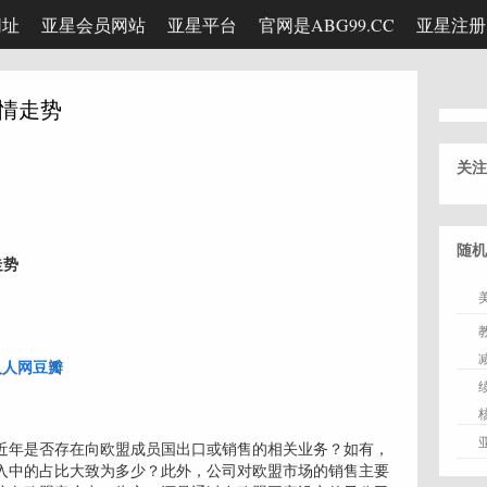
网址
亚星会员网站
亚星平台
官网是ABG99.CC
亚星注册
行情走势
关注
随机
走势
人人网
豆瓣
请问公司近年是否存在向欧盟成员国出口或销售的相关业务？如有，
入中的占比大致为多少？此外，公司对欧盟市场的销售主要